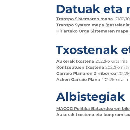
Datuak eta
Transpo Sistemaren mapa
21/12/1
Transpo System mapa (gaztelania
Hiriarteko Orga Sistemaren mapa
Txostenak e
Aukerak txostena
2022ko urtarrila
Kontzeptuen txostena
2022ko mar
Garraio Planaren Zirriborroa
2022ko
Azken Garraio Plana
2022ko iraila
Albistegiak
MACOG Politika Batzordearen bile
Aukerak txostena eta konpromiso