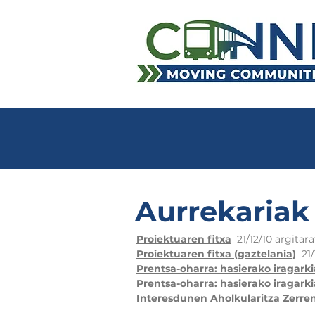
Aurrekariak
Proiektuaren fitxa
21/12/10 argitar
Proiektuaren fitxa (gaztelania)
21
Prentsa-oharra: hasierako iragarki
Prentsa-oharra: hasierako iragarki
Interesdunen Aholkularitza Zerre