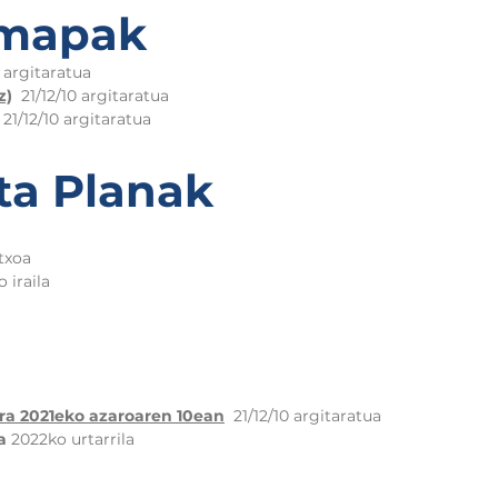
 mapak
0 argitaratua
z)
21/12/10 argitaratua
21/12/10 argitaratua
ta Planak
txoa
 iraila
ra 2021eko azaroaren 10ean
21/12/10 argitaratua
a
2022ko urtarrila