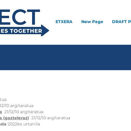
ETXERA
New Page
DRAFT 
atua
/12/10 argitaratua
a
21/12/10 argitaratua
a (gazteleraz)
21/12/10 argitaratua
nda
2022ko urtarrila