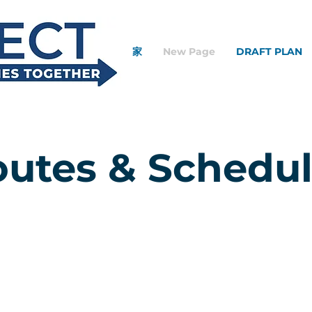
家
New Page
DRAFT PLAN
utes & Schedu