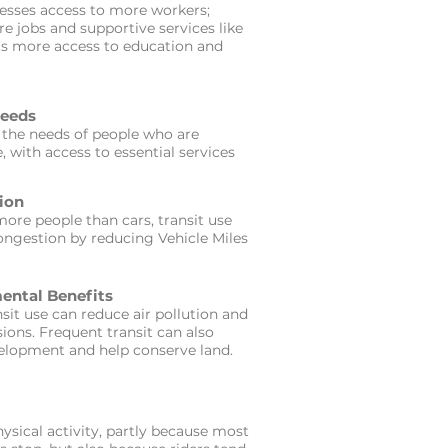
nesses access to more workers;
e jobs and supportive services like
ts more access to education and
Needs
 the needs of people who are
 with access to essential services
ion
ore people than cars, transit use
congestion by reducing Vehicle Miles
ental Benefits
sit use can reduce air pollution and
ons. Frequent transit can also
lopment and help conserve land.
ysical activity, partly because most