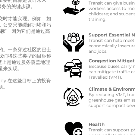
重要的目标是设计未来
Transit can give busi
ley 服务的关键步骤。
workers access to mor
childcare; and studen
交时才能实现。例如，如
training.
，公交只能缓解拥堵和污
标
”，因为它们是通过高
Support Essential 
Transit can help meet
economically insecure,
的。一条穿过社区的巴士
and jobs.
我们将这些类型的目标称
Congestion Mitigat
度上是通过服务覆盖地理
Because buses carry m
量来实现。
can mitigate traffic 
Travelled (VMT).
Trolley 在这些目标上的投资
题。
Climate & Environm
By reducing VMT, tran
greenhouse gas emissi
support compact deve
Health
Transit can support ph