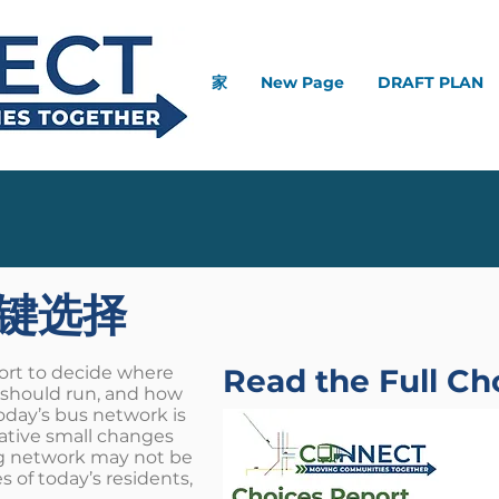
家
New Page
DRAFT PLAN
键选择
ffort to decide where
Read the Full Ch
 should run, and how
oday’s bus network is
lative small changes
ng network may not be
s of today’s residents,