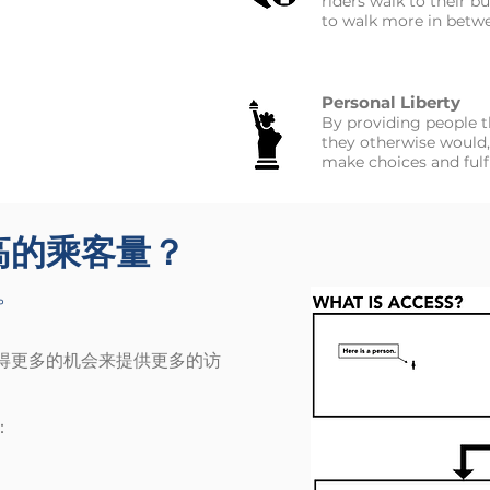
riders walk to their b
to walk more in betwee
Personal Liberty
By providing people t
they otherwise would,
make choices and fulfil
高的乘客量？
。
得更多的机会来提供更多的访
：