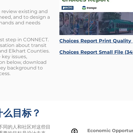
 review existing and
need, and to design a
mands and needs
rst step in CONNECT.
Choices Report Print Qualit
sation about transit
and Elkhart Counties.
Choices Report Small File (
key issues,
 on below, download
 key background to
cess.
什么目标？
不同的人和社区对这些目
Economic Opportun