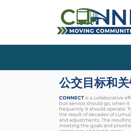
公交目标和关
CONNECT
is a collaborative e
bus service should go, when it
frequently it should operate.
T
the result of decades of cumu
and adjustments. The resulti
meeting the goals and prioritie