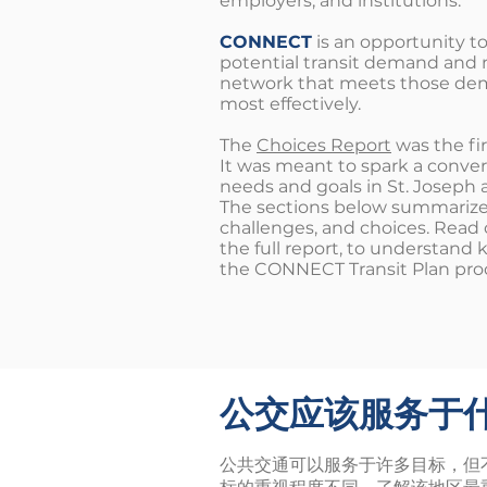
employers, and institutions.
CONNECT
is an opportunity to
potential transit demand and 
network that meets those de
most effectively.
The
Choices Report
was the fi
It was meant to spark a conver
needs and goals in St. Joseph 
The sections below summarize 
challenges, and choices. Read
the full report, to understand
the CONNECT Transit Plan pro
公交应该服务于
公共交通可以服务于许多目标，但