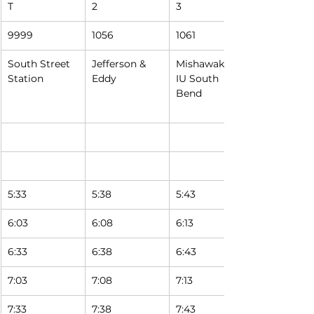
T
2
3
9999
1056
1061
South Street 
Jefferson & 
Mishawaka at 
Station
Eddy
IU South 
Bend
5:33 
5:38 
5:43 
6:03 
6:08 
6:13 
6:33 
6:38 
6:43 
7:03 
7:08 
7:13 
7:33 
7:38 
7:43 