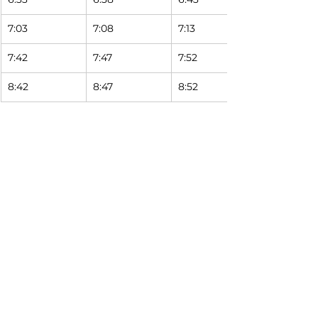
7:03 
7:08 
7:13 
7:42 
7:47 
7:52 
8:42 
8:47 
8:52 
Saturday Schedule
9999
1056
1061
South Street 
Jefferson & 
Mishawaka at 
Station
Eddy
IU South 
Bend