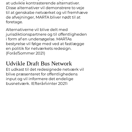
at udvikle kontrasterende alternativer.
Disse alternativer vil demonstrere to veje
til at genskabe netværket og vil fremhæve
de afvejninger, MARTA bliver nødt til at
foretage.
Alternativerne vil blive delt med
jurisdiktionspartnere og til offentligheden
i form af en undersøgelse. MARTAs
bestyrelse vil følge med ved at fastlægge
en politik for netværkets redesign.
(Forår/Sommer 2021)
Udvikle Draft Bus Network
Et udkast til det redesignede netværk vil
blive præsenteret for offentlighedens
input og vil informere det endelige
busnetværk. (Efterår/vinter 2021)
Afslut busnetværk
Det endelige busnet vil blive
implementeret efter offentlige høringer og
bestyrelsens vedtagelse i 2022.