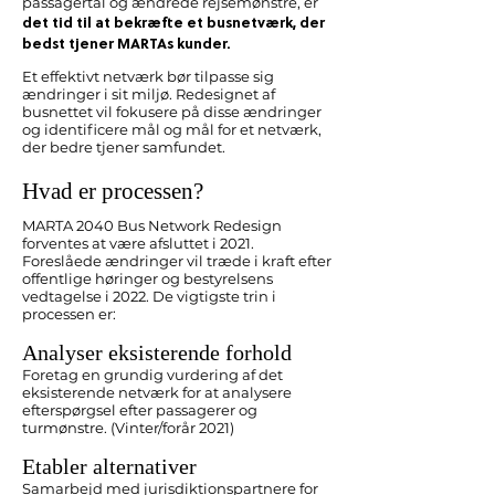
passagertal og ændrede rejsemønstre, er
det tid til at bekræfte et busnetværk, der
bedst tjener MARTAs kunder.
Et effektivt netværk bør tilpasse sig
ændringer i sit miljø. Redesignet af
busnettet vil fokusere på disse ændringer
og identificere mål og mål for et netværk,
der bedre tjener samfundet.
Hvad er processen?
MARTA 2040 Bus Network Redesign
forventes at være afsluttet i 2021.
Foreslåede ændringer vil træde i kraft efter
offentlige høringer og bestyrelsens
vedtagelse i 2022. De vigtigste trin i
processen er:
Analyser eksisterende forhold
Foretag en grundig vurdering af det
eksisterende netværk for at analysere
efterspørgsel efter passagerer og
turmønstre. (Vinter/forår 2021)
Etabler alternativer
Samarbejd med jurisdiktionspartnere for